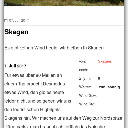
07. Juli 2017
Skagen
Es gibt keinen Wind heute, wir bleiben in Skagen
von:
Skagen
7. Juli 2017
nach:
Für etwas über 80 Meilen an
Σ (sm):
0
einem Tag braucht Desmodus
Wetter:
zun. sonnig
etwas Wind, den gib es heute
Wind Gsw:
leider nicht und so geben wir uns
Wind Rtg:
den touristischen Highlights
Skagens hin. Wir machen uns auf den Weg zur Nordspitze
Dänemarks, man braucht schließlich das typische